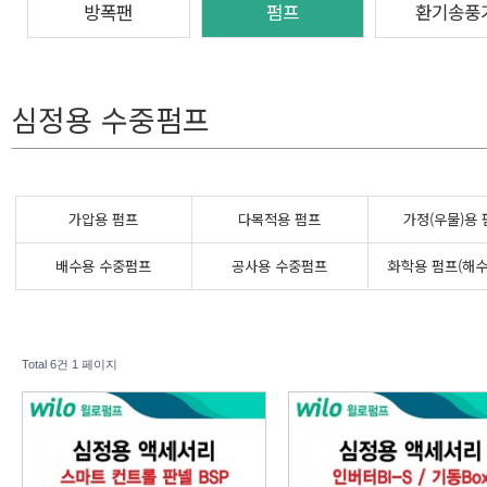
방폭팬
펌프
환기송풍
심정용 수중펌프
가압용 펌프
다목적용 펌프
가정(우물)용
배수용 수중펌프
공사용 수중펌프
화학용 펌프(해수
Total 6건
1 페이지