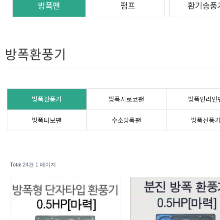
방폭팬
펌프
환기송풍
방폭환풍기
방폭환풍기
방폭시로코팬
방폭인라인
방폭터보팬
수소방폭팬
방폭선풍
Total 24건
1 페이지