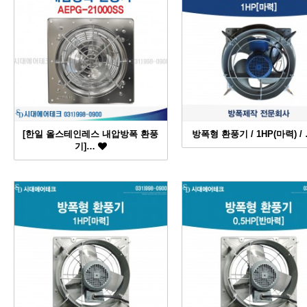
[한일 올스테인레스 내압방폭 환풍
방폭형 환풍기 / 1HP(마력) /
기]…