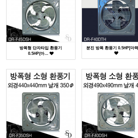
방폭형 단자타입 환풍기
분진 방폭 환풍기 0.5HP[마력
0.5HP(마…