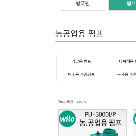
방폭팬
펌프
농공업용 펌프
가압용 펌프
다목적용 
배수용 수중펌프
공사용 수
Total 25건
1 페이지