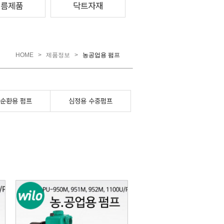
여름제품
닥트자재
HOME
>
제품정보
>
농공업용 펌프
순환용 펌프
심정용 수중펌프