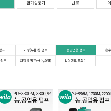
환기송풍기
난로
펌프
가정(우물)용 펌프
농공업용 펌프
온수
중펌프
화학용 펌프(해수,오일)
압력탱크,조절기