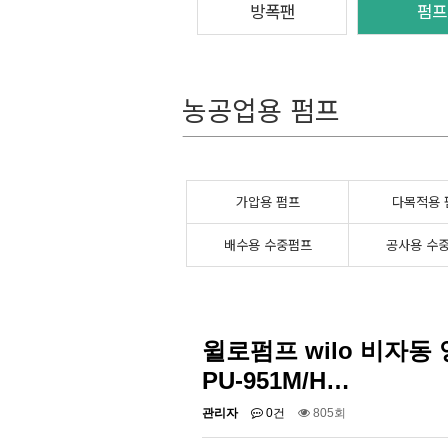
방폭팬
펌프
농공업용 펌프
가압용 펌프
다목적용 
배수용 수중펌프
공사용 수
윌로펌프 wilo 비자동 양
PU-951M/H…
관리자
0건
805회