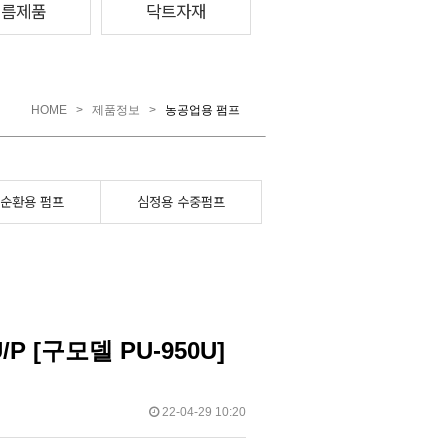
여름제품
닥트자재
HOME
>
제품정보
>
농공업용 펌프
순환용 펌프
심정용 수중펌프
P [구모델 PU-950U]
22-04-29 10:20