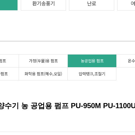
환기송풍기
난로
펌프
가정(우물)용 펌프
농공업용 펌프
온수
중펌프
화학용 펌프(해수,오일)
압력탱크,조절기
수기 농 공업용 펌프 PU-950M PU-1100U/