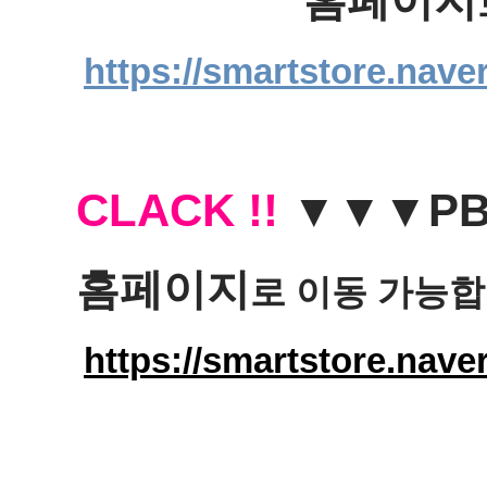
https://smartstore.nav
CLACK !!
 ▼▼▼
PB
홈페이지
로 이동 
가능합
https://smartstore.nav