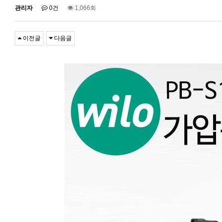
관리자
0건
1,066회
이전글
다음글