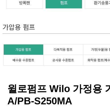
방폭팬
펌프
환기송풍
가압용 펌프
가압용 펌프
다목적용 펌프
가정(우물)용
배수용 수중펌프
공사용 수중펌프
화학용 펌프(해수
윌로펌프 Wilo 가정용 가
A/PB-S250MA