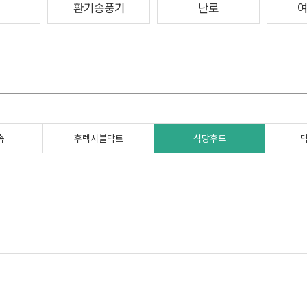
환기송풍기
난로
속
후렉시블닥트
식당후드