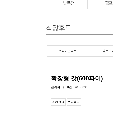
방폭팬
펌프
식당후드
스파이럴닥트
닥트부
확장형 갓(600파이)
관리자
0건
593회
이전글
다음글