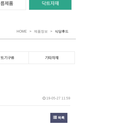
여름제품
닥트자재
HOME
>
제품정보
>
식당후드
닥트기구류
기타자재
19-05-27 11:59
목록