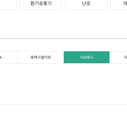
환기송풍기
난로
속
후렉시블닥트
식당후드