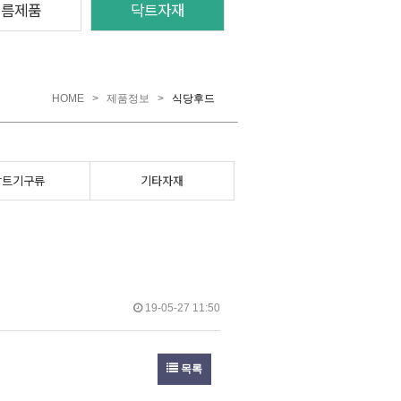
여름제품
닥트자재
HOME
>
제품정보
>
식당후드
닥트기구류
기타자재
19-05-27 11:50
목록