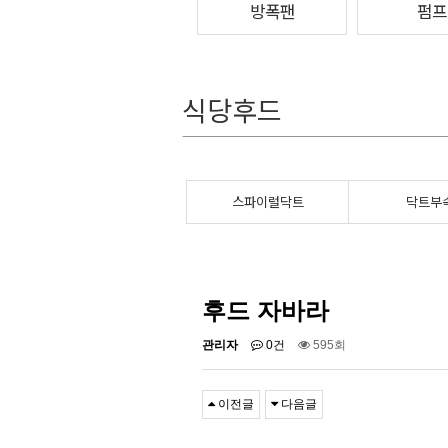
방폭팬
펌프
식당후드
스파이럴닥트
닥트부
후드 자바라
관리자
0건
595회
이전글
다음글