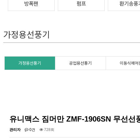
방폭팬
펌프
환기송풍
가정용선풍기
가정용선풍기
공업용선풍기
이동식에어
유니맥스 짐머만 ZMF-1906SN 무선
관리자
0건
728회