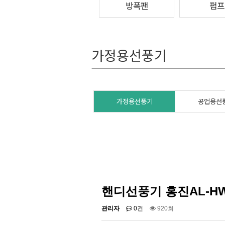
방폭팬
펌프
가정용선풍기
가정용선풍기
공업용선
핸디선풍기 홍진AL-HW
관리자
0건
920회