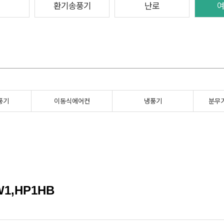
환기송풍기
난로
풍기
이동식에어컨
냉풍기
분무
1,HP1HB